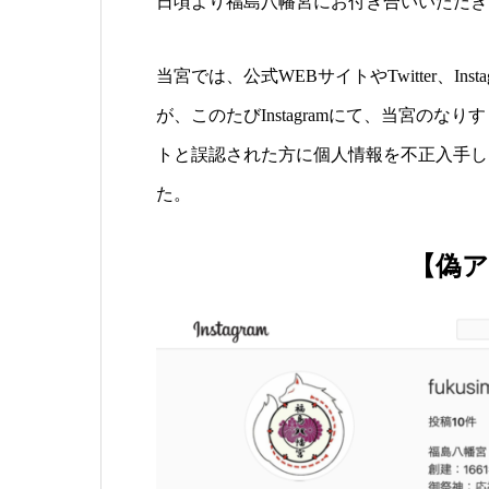
日頃より福島八幡宮にお付き合いいただき
当宮では、公式WEBサイトやTwitter、I
が、このたびInstagramにて、当宮の
トと誤認された方に個人情報を不正入手し
た。
【偽