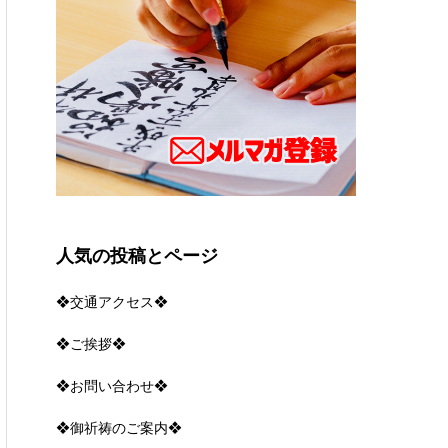
人気の投稿とページ
❖交通アクセス❖
❖ご挨拶❖
❖お問い合わせ❖
❖御祈祷のご案内❖