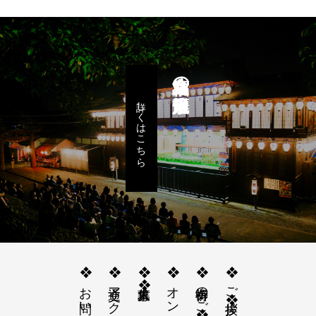
八女福島の燈籠人形
詳しくはこちら
❖お問い合わせ❖
❖交通アクセス❖
❖求人募集❖
❖オンライン授与所❖
❖御祈祷のご案内❖
❖ご挨拶❖