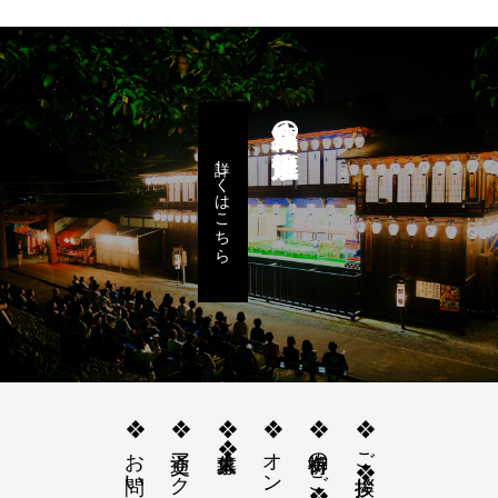
八女福島の燈籠人形
詳しくはこちら
❖お問い合わせ❖
❖交通アクセス❖
❖求人募集❖
❖オンライン授与所❖
❖御祈祷のご案内❖
❖ご挨拶❖