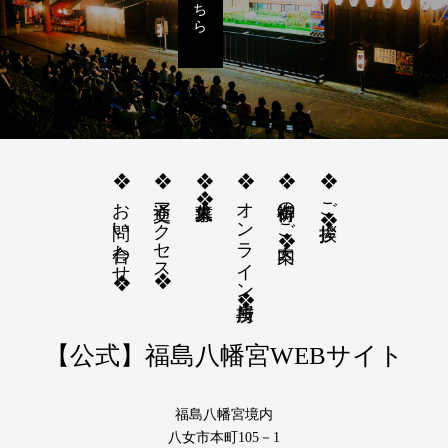
❖お問い合わせ❖
❖交通アクセス❖
❖求人募集❖
❖オンライン授与所❖
❖御祈祷のご案内❖
❖ご挨拶❖
【公式】福島八幡宮WEBサイト
福島八幡宮境内
八女市本町105－1