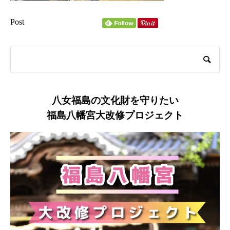
Post
八女福島の文化財を守りたい
福島八幡宮大改修プロジェクト