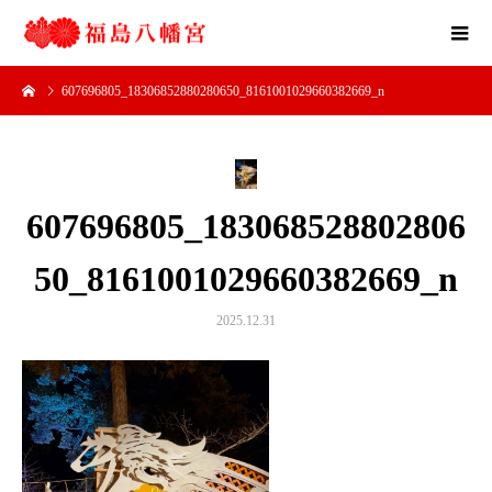
607696805_18306852880280650_8161001029660382669_n
607696805_183068528802806
50_8161001029660382669_n
2025.12.31