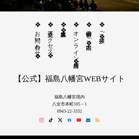
❖お問い合わせ❖
❖交通アクセス❖
❖求人募集❖
❖オンライン授与所❖
❖御祈祷のご案内❖
❖ご挨拶❖
【公式】福島八幡宮WEBサイト
福島八幡宮境内
八女市本町105－1
0943-22-3332