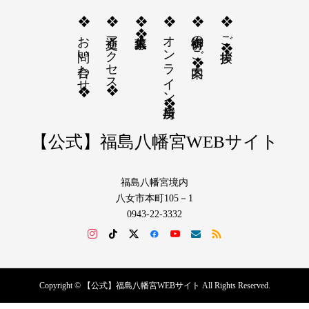
❖お問い合わせ❖
❖交通アクセス❖
❖求人募集❖
❖オンライン授与所❖
❖御祈祷のご案内❖
❖ご挨拶❖
【公式】福島八幡宮WEBサイト
福島八幡宮境内
八女市本町105－1
0943-22-3332
Copyright © 【公式】福島八幡宮WEBサイト All Rights Reserved.