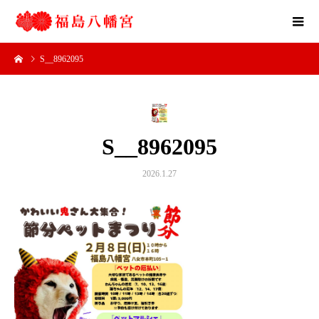
S__8962095
S__8962095
2026.1.27