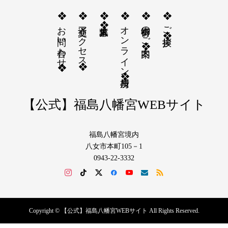
❖お問い合わせ❖
❖交通アクセス❖
❖求人募集❖
❖オンライン授与所❖
❖御祈祷のご案内❖
❖ご挨拶❖
【公式】福島八幡宮WEBサイト
福島八幡宮境内
八女市本町105－1
0943-22-3332
Copyright © 【公式】福島八幡宮WEBサイト All Rights Reserved.